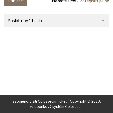
Prihlásiť
Nemáte účet?
Zaregistrujte sa
Poslať nové heslo
Zapojeno v síti
ColosseumTicket
|
Copyright ©
2026,
vstupenkový systém Colosseum