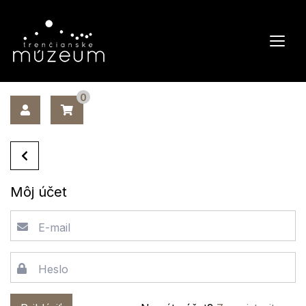
0
Môj účet
E-mail
Heslo